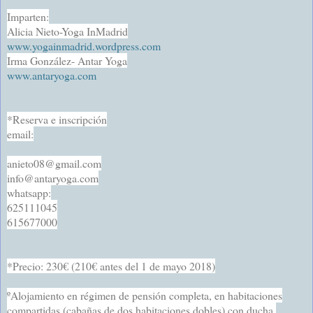
Imparten:
Alicia Nieto-Yoga InMadrid
www.yogainmadrid.wordpress
.com
Irma González- Antar Yoga
www.antaryoga.com
*Reserva e inscripción
email:
anieto08@gmail.com
info@antaryoga.com
whatsapp:
625111045
615677000
*Precio: 230€ (210€ antes del 1 de mayo 2018)
ºAlojamiento en régimen de pensión completa, en habitaciones
compartidas (cabañas de dos habitaciones dobles) con ducha.